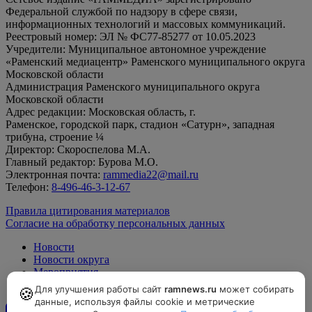
Федеральной службой по надзору в сфере связи,
информационных технологий и массовых коммуникаций.
Реестровый номер: ЭЛ № ФС77-85277 от 10.05.2023
Учредители: Муниципальное автономное учреждение
«Раменский медиацентр» Раменского муниципального округа
Московской области
Администрация Раменского муниципального округа
Московской области
Адрес редакции: Московская область, г.
Раменское, городской парк, стадион «Сатурн», западная
трибуна, строение ¼
Директор: Скороспелова М.А.
Главный редактор: Бурова М.О.
Электронная почта:
rammedia22@mail.ru
Телефон:
8-496-46-3-12-67
Правила цитирования материалов
Согласие на обработку персональных данных
Новости
Новости округа
Мероприятия
Официально
Для улучшения работы сайт
ramnews.ru
может собирать
🍪
данные, используя файлы cookie и метрические