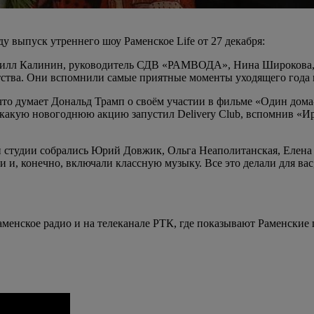
у выпуск утреннего шоу Раменское Life от 27 декабря:
рилл Калинин, руководитель СДВ «РАМВОДА», Нина Широкова, за
тства. Они вспомнили самые приятные моменты уходящего года 
, что думает Дональд Трамп о своём участии в фильме «Один до
, какую новогоднюю акцию запустил Delivery Club, вспомнив «И
ной студии собрались Юрий Довжик, Ольга Неаполитанская, Елен
и и, конечно, включали классную музыку. Все это делали для в
менское радио и на телеканале РТК, где показывают Раменские 