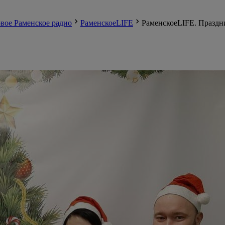
вое Раменское радио
РаменскоеLIFE
РаменскоеLIFE. Празд