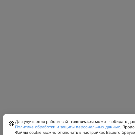
Для улучшения работы сайт
ramnews.ru
может собирать дан
🍪
Политике обработки и защиты персональных данных
. Продо
Файлы cookie можно отключить в настройках Вашего браузе