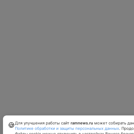
Для улучшения работы сайт
ramnews.ru
может собирать дан
🍪
Политике обработки и защиты персональных данных
. Продо
Файлы cookie можно отключить в настройках Вашего браузе