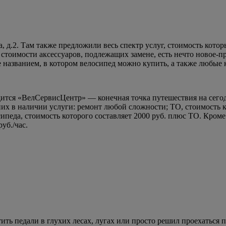
д.2. Там также предложили весь спектр услуг, стоимость котор
т стоимости аксессуаров, подлежащих замене, есть нечто новое-пр
 же названием, в котором велосипед можно купить, а также любы
ится «ВелСервисЦентр» — конечная точка путешествия на сегодн
их в наличии услуги: ремонт любой сложности; ТО, стоимость ко
сипеда, стоимость которого составляет 2000 руб. плюс ТО. Кром
уб./час.
тить педали в глухих лесах, лугах или просто решил проехаться п