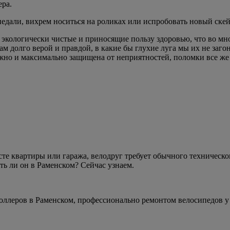
ера.
едали, вихрем носиться на роликах или испробовать новый скейт
 экологически чистые и приносящие пользу здоровью, что во мн
 долго верой и правдой, в какие бы глухие луга мы их не загоня
ежно и максимально защищена от неприятностей, поломки все же 
сте квартиры или гаража, велодруг требует обычного техническ
сть ли он в Раменском? Сейчас узнаем.
роллеров в Раменском, профессионально ремонтом велосипедов у н