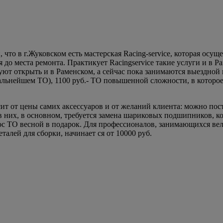
 что в г.Жуковском есть мастерская Racing-service, которая осущ
до места ремонта. Практикует Racingservice такие услуги и в Р
ют открыть и в Раменском, а сейчас пока занимаются выездной п
дальнейшем ТО), 1100 руб.- ТО повышенной сложности, в которое
исит от цены самих аксессуаров и от желаний клиента: можно по
них, в основном, требуется замена шариковых подшипников, ком
юс ТО весной в подарок. Для профессионалов, занимающихся вел
талей для сборки, начинает ся от 10000 руб.