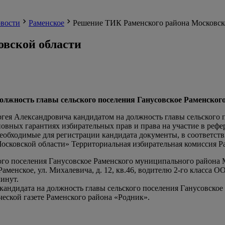
вости
Раменское
Решение ТИК Раменского района Московск
вской области
должность главы сельского поселения Ганусовское Раменског
гея Александровича кандидатом на должность главы сельского 
овных гарантиях избирательных прав и права на участие в реф
бходимые для регистрации кандидата документы, в соответствии 
осковской области» Территориальная избирательная комиссия
ого поселения Ганусовское Раменского муниципального района 
. Раменское, ул. Михалевича, д. 12, кв.46, водителю 2-го клас
инут.
кандидата на должность главы сельского поселения Ганусовское
еской газете Раменского района «Родник».