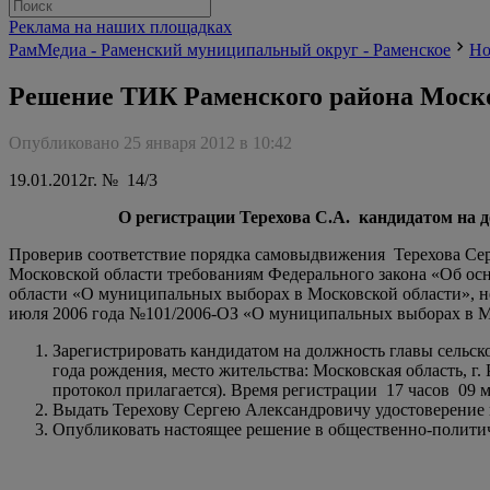
Реклама на наших площадках
РамМедиа - Раменский муниципальный округ - Раменское
Но
Решение ТИК Раменского района Моско
Опубликовано 25 января 2012 в 10:42
19.01.2012г.
№ 14/3
О регистрации Терехова С.А. кандидатом на 
Проверив соответствие порядка самовыдвижения Терехова Сер
Московской области требованиям Федерального закона «Об осн
области «О муниципальных выборах в Московской области», нео
июля 2006 года №101/2006-ОЗ «О муниципальных выборах в М
Зарегистрировать кандидатом на должность главы сельск
года рождения, место жительства: Московская область, г
протокол прилагается). Время регистрации 17 часов 09 м
Выдать Терехову Сергею Александровичу удостоверение 
Опубликовать настоящее решение в общественно-политич