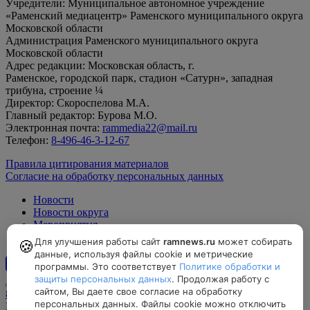
Учредители: Муниципальное автономное учреждение
«Раменский медиацентр» Раменского муниципального округа
Московской области
Администрация Раменского муниципального округа
Московской области
Адрес редакции: Московская область, г.
Раменское, городской парк, стадион «Сатурн», западная
трибуна, строение ¼
Директор: Скороспелова М.А.
Главный редактор: Бурова М.О.
Электронная почта:
rammedia22@mail.ru
Телефон:
8-496-46-3-12-67
Правила цитирования материалов
Согласие на обработку персональных данных
Новости
Новости округа
Мероприятия
Официально
Для улучшения работы сайт
ramnews.ru
может собирать
🍪
данные, используя файлы cookie и метрические
программы. Это соответствует
Политике обработки и
12+
защиты персональных данных
. Продолжая работу с
сайтом, Вы даете свое согласие на обработку
8-496-46-3-12-67, rammedia22@mail.ru
персональных данных. Файлы cookie можно отключить
Московская область, г. Раменское, городской парк, стадион