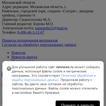
Московской области
Адрес редакции: Московская область, г.
Раменское, городской парк, стадион «Сатурн», западная
трибуна, строение ¼
Директор: Скороспелова М.А.
Главный редактор: Бурова М.О.
Электронная почта:
rammedia22@mail.ru
Телефон:
8-496-46-3-12-67
Правила цитирования материалов
Согласие на обработку персональных данных
Новости
Новости округа
Мероприятия
Официально
Для улучшения работы сайт
ramnews.ru
может собирать
🍪
данные, используя файлы cookie и метрические
программы. Это соответствует
Политике обработки и
12+
защиты персональных данных
. Продолжая работу с
сайтом, Вы даете свое согласие на обработку
8-496-46-3-12-67, rammedia22@mail.ru
персональных данных. Файлы cookie можно отключить
Московская область, г. Раменское, городской парк, стадион
в настройках Вашего браузера.
«Сатурн», западная трибуна, строение ¼
Найти на карте
Принять и закрыть