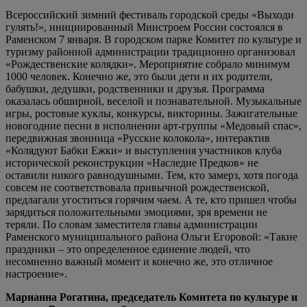
Всероссийский зимний фестиваль городской среды «Выходи
гулять!», инициированный Минстроем России состоялся в
Раменском 7 января. В городском парке Комитет по культуре и
туризму районной администрации традиционно организовал
«Рождественские колядки». Мероприятие собрало минимум
1000 человек. Конечно же, это были дети и их родители,
бабушки, дедушки, родственники и друзья. Программа
оказалась обширной, веселой и познавательной. Музыкальные
игры, ростовые куклы, конкурсы, викторины. Зажигательные
новогодние песни в исполнении арт-группы «Медовый спас»,
передвижная звонница «Русские колокола», интерактив
«Колядуют Бабки Ежки» и выступления участников клуба
исторической реконструкции «Наследие Предков» не
оставили никого равнодушными. Тем, кто замерз, хотя погода
совсем не соответствовала привычной рождественской,
предлагали угоститься горячим чаем. А те, кто пришел чтобы
зарядиться положительными эмоциями, зря времени не
теряли. По словам заместителя главы администрации
Раменского муниципального района Ольги Егоровой: «Такие
праздники – это определенное единение людей, что
несомненно важный момент и конечно же, это отличное
настроение».
Марианна Рогатина, председатель Комитета по культуре и