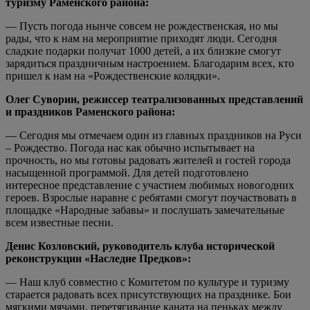
туризму Раменского района:
— Пусть погода нынче совсем не рождественская, но мы
рады, что к нам на мероприятие приходят люди. Сегодня
сладкие подарки получат 1000 детей, а их близкие смогут
зарядиться праздничным настроением. Благодарим всех, кто
пришел к нам на «Рождественские колядки».
Олег Суворин, режиссер театрализованных представлений
и праздников Раменского района:
— Сегодня мы отмечаем один из главных праздников на Руси
– Рождество. Погода нас как обычно испытывает на
прочность, но мы готовы радовать жителей и гостей города
насыщенной программой. Для детей подготовлено
интересное представление с участием любимых новогодних
героев. Взрослые наравне с ребятами смогут поучаствовать в
площадке «Народные забавы» и послушать замечательные
всем известные песни.
Денис Козловский, руководитель клуба исторической
реконструкции «Наследие Предков»:
— Наш клуб совместно с Комитетом по культуре и туризму
старается радовать всех присутствующих на празднике. Бои
мягкими мячами, перетягивание каната на пеньках между