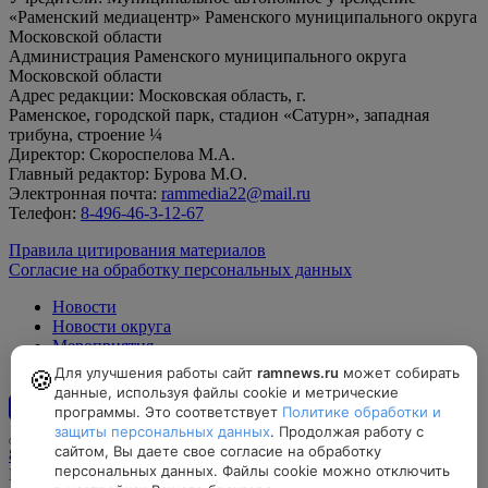
«Раменский медиацентр» Раменского муниципального округа
Московской области
Администрация Раменского муниципального округа
Московской области
Адрес редакции: Московская область, г.
Раменское, городской парк, стадион «Сатурн», западная
трибуна, строение ¼
Директор: Скороспелова М.А.
Главный редактор: Бурова М.О.
Электронная почта:
rammedia22@mail.ru
Телефон:
8-496-46-3-12-67
Правила цитирования материалов
Согласие на обработку персональных данных
Новости
Новости округа
Мероприятия
Официально
Для улучшения работы сайт
ramnews.ru
может собирать
🍪
данные, используя файлы cookie и метрические
программы. Это соответствует
Политике обработки и
12+
защиты персональных данных
. Продолжая работу с
сайтом, Вы даете свое согласие на обработку
8-496-46-3-12-67, rammedia22@mail.ru
персональных данных. Файлы cookie можно отключить
Московская область, г. Раменское, городской парк, стадион