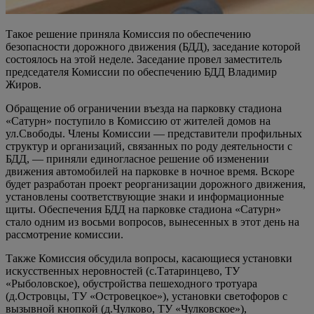
Такое решение приняла Комиссия по обеспечению
безопасности дорожного движения (БДД), заседание которой
состоялось на этой неделе. Заседание провел заместитель
председателя Комиссии по обеспечению БДД Владимир
Жиров.
Обращение об ограничении въезда на парковку стадиона
«Сатурн» поступило в Комиссию от жителей домов на
ул.Свободы. Члены Комиссии — представители профильных
структур и организаций, связанных по роду деятельности с
БДД, — приняли единогласное решение об изменении
движения автомобилей на парковке в ночное время. Вскоре
будет разработан проект реорганизации дорожного движения,
установлены соответствующие знаки и информационные
щиты. Обеспечения БДД на парковке стадиона «Сатурн»
стало одним из восьми вопросов, вынесенных в этот день на
рассмотрение комиссии.
Также Комиссия обсудила вопросы, касающиеся установки
искусственных неровностей (с.Татаринцево, ТУ
«Рыболовское), обустройства пешеходного тротуара
(д.Островцы, ТУ «Островецкое»), установки светофоров с
вызывной кнопкой (д.Чулково, ТУ «Чулковское»),