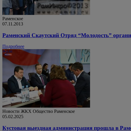
Раменское
07.11.2013
Раменский Скаутский Отряд “Молодость” органи
Подробнее
Новости ЖКХ
Общество
Раменское
05.02.2025
Кустовая выездная администрация прошла в Рам