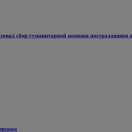
зовал сбор гуманитарной помощи пострадавшим о
енском