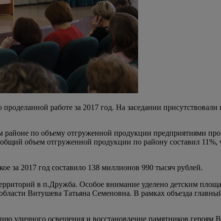
 о проделанной работе за 2017 год. На заседании присутствовал
ом районе по объему отгруженной продукции предприятиями про
в общий объем отгруженной продукции по району составил 11%, 
ое за 2017 год составило 138 миллионов 990 тысяч рублей.
ерриторий в п.Дружба. Особое внимание уделено детским площа
области Витушева Татьяна Семеновна. В рамках объезда главны
цию уличного освещения и восстановление памятников героям 