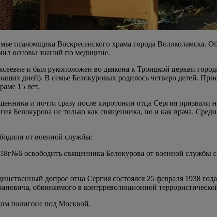
семье псаломщика Воскресенского храма города Волоколамска. О
чил основы знаний по медицине.
еевне и был рукоположен во дьякона к Троицкой церкви города 
наших дней). В семье Белокуровых родилось четверо детей. При
аме 15 лет.
щенника и почти сразу после хиротонии отца Сергия призвали н
ия Белокурова не только как священника, но и как врача. Среди
вободили от военной службы:
1918г№6 освободить священника Белокурова от военной службы с
динственный допрос отца Сергия состоялся 25 февраля 1938 год
Ивановича, обвиняемого в контрреволюционной террористической
ком полигоне под Москвой.