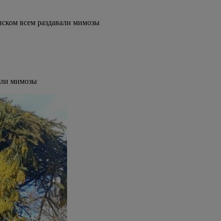
нском всем раздавали мимозы
али мимозы