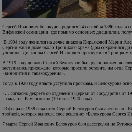
Сергей Иванович Белокуров родился 24 сентября 1880 года в 
Вифанской семинарии, где помимо основных дисциплин, полу
В 1904 году женился на дочке диакона Кирьяковой Марии Алекс
Сергий жил в доме около Троицкого храма (дом сохранился до 
училище. Диаконом Сергей Иванович прослужил в Троицком хр
В 1919 году диакон Сергий Белокуров был рукоположен во свя
заступились прихожане, которые просили оставить им отца Серг
«винопития и табакокурения».
Тогда в 1920 году власть уступила просьбам, и Белокурова ос
«… согласно декрета об отделении Церкви от Государства от 
граждан с. Раменского» (19 июля 1920 года).
23 февраля 1938 года отец Сергий Белокуров был арестован. Е
тройкой, которая вынесла свое решение: «Белокурова Сергея 
7 марта Сергей Иванович Белокуров был расстрелян на Бутовс