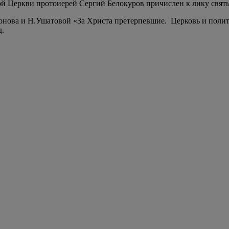
ой Церкви протоиерей Сергий Белокуров причислен к лику свят
ова и Н.Ушатовой «За Христа претерпевшие. Церковь и политич
д.