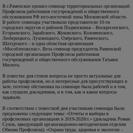
В г.Раменское прошел семинар территориальных организаций
Профсоюза работников госучреждений и общественного
обслуживания РФ юго-восточной зоны Московской области.
В работе семинара участвовали представители 10-ти
городских округов и районов Подмосковья – Воскресенского,
Егорьевского, Зарайского, Жуковского, Коломенского,
Люберецкого, Луховицкого, Озёрского, Раменского,
Шатурского – и одна областная организация
«Мособлпожспас». Вела семинар председатель Раменской
городской организации Профсоюза работников
госучреждений и общественного обслуживания Татьяна
Мисюта.
⠀
В повестке дня стояли вопросы не просто актуальные для
работы профсоюзов, но и интересные для присутствующих в
зале, поэтому обстановка на семинаре была рабочей и в том,
как слушали докладчиков, и в том, как и какие вопросы
задавали.
⠀
В соответствии с повесткой дня участникам семинара были
предложены следующие темы: «Отчеты и выборы в
профсоюзных организациях в 2019-2020гг.» (докладчик Роман
Сухов, заведующий организационно-методическим отделом
Обкома Профсоюза); «Охрана труда, здоровья и экологии –