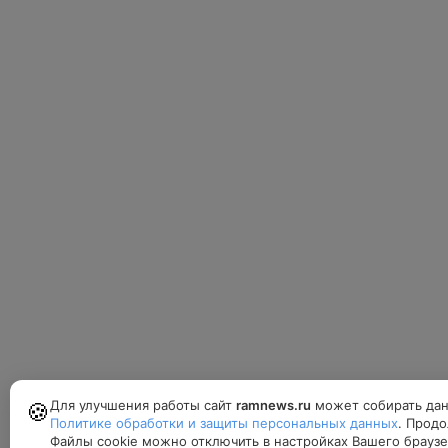
Для улучшения работы сайт
ramnews.ru
может собирать дан
🍪
Политике обработки и защиты персональных данных
. Продо
Файлы cookie можно отключить в настройках Вашего браузе