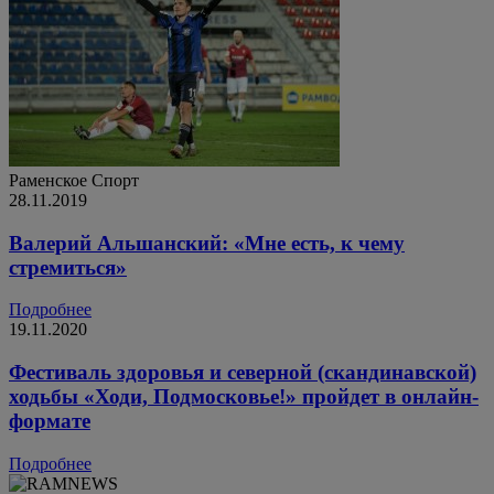
Раменское
Спорт
28.11.2019
Валерий Альшанский: «Мне есть, к чему
стремиться»
Подробнее
19.11.2020
Фестиваль здоровья и северной (скандинавской)
ходьбы «Ходи, Подмосковье!» пройдет в онлайн-
формате
Подробнее