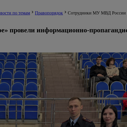
вости по темам
Правопорядок
Сотрудники МУ МВД России 
е» провели информационно-пропагандис