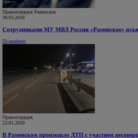
Правопорядок
Раменское
30.03.2018
Сотрудниками МУ МВД России «Раменское» изъят
Подробнее
Правопорядок
22.01.2020
В Раменском произошло ДТП с участием несовер