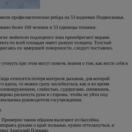
овели профилактические рейды на 53 водоемах Подмосковья.
вано более 160 человек и 53 единицы техники.
огие любители подледного лова пренебрегают мерами
ъекта по всей площади имеет разную толщину. Толстый
двигаясь по замерзшей поверхности, следует постоянно,
тонуть при этом могут помочь знания о том, как вести себя в
юда относится потеря контроля дыхания, для которой
 вдоха, то можно сразу захлебнуться, как и во время
головокружением, слабостью, судорогами, онемением,
широко раскинуть руки в стороны, чтобы не уйти под
начальника руководителя госучреждения.
.
. Примерно таким образом вылезают из бассейна.
опираясь руками о край полыньи, нужно оттолкнуться, и
лючил Анатолий Плевако.