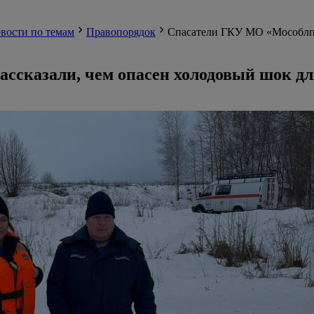
вости по темам
Правопорядок
Спасатели ГКУ МО «Мособлпо
сказали, чем опасен холодовый шок дл