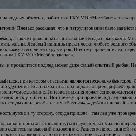
аев на водных объектах, работники ГКУ МО «Мособлпожспас» пр
олий Плевако рассказал, что в патрулировании было задейство
емов, а также провели разъяснительные беседы с рыбаками. Мн
 стоить жизни. Ледовый панцирь практически любого водного об
ую кромку всего через пару метров. Поэтому проверять лед, пере
чальника ГКУ МО «Мособлпожспас».
, и провалиться под лед может даже самый опытный рыбак. Не у
вый шок, при котором опасными являются несколько факторов. С
во удушения. Если находиться под водой во время рефлекторного
нтролируемое дыхание. Гипервентиляция может сопровождаться 
 велик риск утопления. Вот почему при провале под лед важно 
ть свое дыхание, чтобы не захлебнуться», – добавил первый зам
ость нужно в ту сторону, откуда пришли – там лед уже проверен
 полыньи и попытаться выдвинуться грудью максимально вперёд
овно садитесь на высокий подоконник. Развернувшись спиной и 
иться от полыньи и отползти на безопасное расстояние», – зак