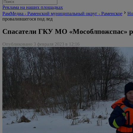
Реклама на наших площадках
РамМедиа - Раменский муниципальный округ - Раменское
Но
провалившегося под лед
Спасатели ГКУ МО «Мособлпожспас» рас
Опубликовано 3 февраля 2023 в 12:16