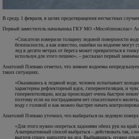
В среду, 1 февраля, в целях предотвращения несчастных случ
Первый заместитель начальника ГКУ МО «Мособлпожспас» Анат
«Спасатели измерили толщину ледовой поверхности водо
безопасности, а как известно, ошибки на водоеме могут
лед в десяти метрах от берега может превратиться в тонк
используя для этого пешню», – рассказал первый замна
Анатолий Плевако отметил, что зимние водоемы непредсказуемы
таких ситуациях.
«Оказавшись в ледяной воде, человек испытывает холодо
характерны рефлекторный вдох, гипервентиляция, и чувст
гипервентиляции, когда происходит очень быстрое неко
поэтому если на пострадавшем нет спасательного жилета,
воду с головой и как можно быстрее начать контролирова
Анатолий Плевако уточнил, что выбираться на ледовую поверхн
«Для этого нужно опереться ладонями обеих рук на край
Альтернативный способ выбраться – действовать так, сл
выгнув спину, наползти на лед. Выбравшись, нужно откат