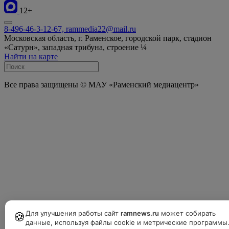
12+
8-496-46-3-12-67, rammedia22@mail.ru
Московская область, г. Раменское, городской парк, стадион
«Сатурн», западная трибуна, строение ¼
Найти на карте
Все права защищены © МАУ «Раменский медиацентр»
Для улучшения работы сайт
ramnews.ru
может собирать
🍪
данные, используя файлы cookie и метрические программы