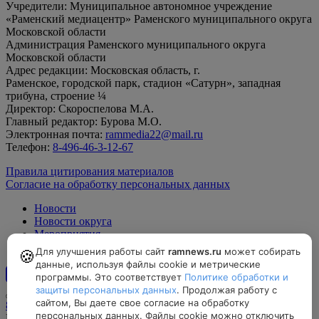
Учредители: Муниципальное автономное учреждение
«Раменский медиацентр» Раменского муниципального округа
Московской области
Администрация Раменского муниципального округа
Московской области
Адрес редакции: Московская область, г.
Раменское, городской парк, стадион «Сатурн», западная
трибуна, строение ¼
Директор: Скороспелова М.А.
Главный редактор: Бурова М.О.
Электронная почта:
rammedia22@mail.ru
Телефон:
8-496-46-3-12-67
Правила цитирования материалов
Согласие на обработку персональных данных
Новости
Новости округа
Мероприятия
Официально
Для улучшения работы сайт
ramnews.ru
может собирать
🍪
данные, используя файлы cookie и метрические
программы. Это соответствует
Политике обработки и
12+
защиты персональных данных
. Продолжая работу с
сайтом, Вы даете свое согласие на обработку
8-496-46-3-12-67, rammedia22@mail.ru
персональных данных. Файлы cookie можно отключить
Московская область, г. Раменское, городской парк, стадион