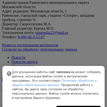
Администрация Раменского муниципального округа
Московской области
Адрес редакции: Московская область, г.
Раменское, городской парк, стадион «Сатурн», западная
трибуна, строение ¼
Директор: Скороспелова М.А.
Главный редактор: Бурова М.О.
Электронная почта:
rammedia22@mail.ru
Телефон:
8-496-46-3-12-67
Правила цитирования материалов
Согласие на обработку персональных данных
Новости
Новости округа
Мероприятия
Официально
Для улучшения работы сайт
ramnews.ru
может собирать
🍪
данные, используя файлы cookie и метрические
программы. Это соответствует
Политике обработки и
12+
защиты персональных данных
. Продолжая работу с
сайтом, Вы даете свое согласие на обработку
8-496-46-3-12-67, rammedia22@mail.ru
персональных данных. Файлы cookie можно отключить
Московская область, г. Раменское, городской парк, стадион
в настройках Вашего браузера.
«Сатурн», западная трибуна, строение ¼
Найти на карте