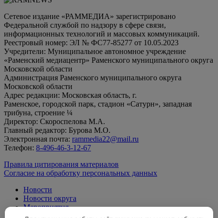
Сетевое издание «РАММЕДИА» зарегистрировано
Федеральной службой по надзору в сфере связи,
информационных технологий и массовых коммуникаций.
Реестровый номер: ЭЛ № ФС77-85277 от 10.05.2023
Учредители: Муниципальное автономное учреждение
«Раменский медиацентр» Раменского муниципального округа
Московской области
Администрация Раменского муниципального округа
Московской области
Адрес редакции: Московская область, г.
Раменское, городской парк, стадион «Сатурн», западная
трибуна, строение ¼
Директор: Скороспелова М.А.
Главный редактор: Бурова М.О.
Электронная почта:
rammedia22@mail.ru
Телефон:
8-496-46-3-12-67
Правила цитирования материалов
Согласие на обработку персональных данных
Новости
Новости округа
Мероприятия
Официально