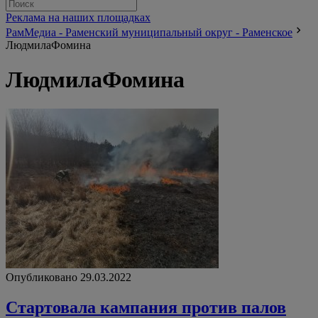
Реклама на наших площадках
РамМедиа - Раменский муниципальный округ - Раменское
ЛюдмилаФомина
ЛюдмилаФомина
Опубликовано 29.03.2022
Стартовала кампания против палов