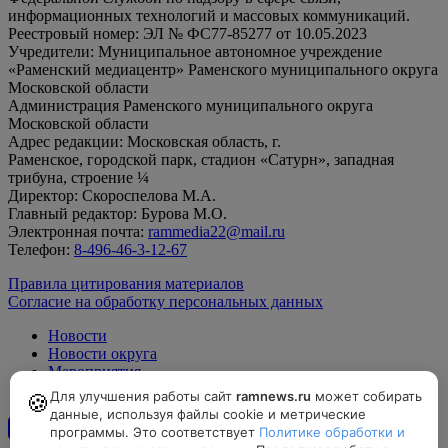
информационных технологий и массовых коммуникаций.
Реестровый номер: ЭЛ № ФС77-85277 от 10.05.2023
Учредители: Муниципальное автономное учреждение
«Раменский медиацентр» Раменского муниципального округа
Московской области
Администрация Раменского муниципального округа
Московской области
Адрес редакции: Московская область, г.
Раменское, городской парк, стадион «Сатурн», западная
трибуна, строение ¼
Директор: Скороспелова М.А.
Главный редактор: Бурова М.О.
Электронная почта:
rammedia22@mail.ru
Телефон:
8-496-46-3-12-67
Правила цитирования материалов
Согласие на обработку персональных данных
Новости
Новости округа
Мероприятия
Официально
Для улучшения работы сайт
ramnews.ru
может собирать
🍪
данные, используя файлы cookie и метрические
программы. Это соответствует
Политике обработки и
12+