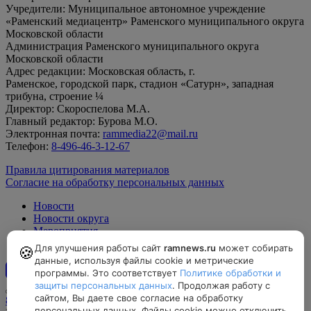
Учредители: Муниципальное автономное учреждение
«Раменский медиацентр» Раменского муниципального округа
Московской области
Администрация Раменского муниципального округа
Московской области
Адрес редакции: Московская область, г.
Раменское, городской парк, стадион «Сатурн», западная
трибуна, строение ¼
Директор: Скороспелова М.А.
Главный редактор: Бурова М.О.
Электронная почта:
rammedia22@mail.ru
Телефон:
8-496-46-3-12-67
Правила цитирования материалов
Согласие на обработку персональных данных
Новости
Новости округа
Мероприятия
Официально
Для улучшения работы сайт
ramnews.ru
может собирать
🍪
данные, используя файлы cookie и метрические
программы. Это соответствует
Политике обработки и
12+
защиты персональных данных
. Продолжая работу с
сайтом, Вы даете свое согласие на обработку
8-496-46-3-12-67, rammedia22@mail.ru
персональных данных. Файлы cookie можно отключить