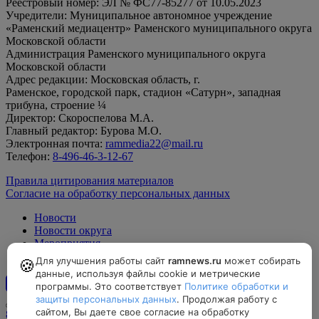
Реестровый номер: ЭЛ № ФС77-85277 от 10.05.2023
Учредители: Муниципальное автономное учреждение
«Раменский медиацентр» Раменского муниципального округа
Московской области
Администрация Раменского муниципального округа
Московской области
Адрес редакции: Московская область, г.
Раменское, городской парк, стадион «Сатурн», западная
трибуна, строение ¼
Директор: Скороспелова М.А.
Главный редактор: Бурова М.О.
Электронная почта:
rammedia22@mail.ru
Телефон:
8-496-46-3-12-67
Правила цитирования материалов
Согласие на обработку персональных данных
Новости
Новости округа
Мероприятия
Официально
Для улучшения работы сайт
ramnews.ru
может собирать
🍪
данные, используя файлы cookie и метрические
программы. Это соответствует
Политике обработки и
12+
защиты персональных данных
. Продолжая работу с
сайтом, Вы даете свое согласие на обработку
8-496-46-3-12-67, rammedia22@mail.ru