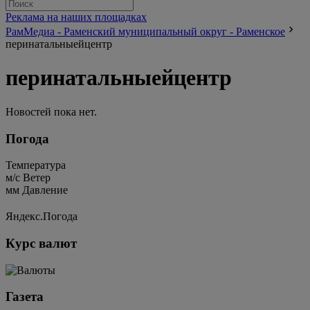
Реклама на наших площадках
РамМедиа - Раменский муниципальный округ - Раменское
перинатальныейцентр
перинатальныейцентр
Новостей пока нет.
Погода
Температура
м/c
Ветер
мм
Давление
Яндекс.Погода
Курс валют
Газета