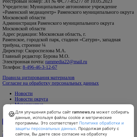
Реестровый номер: ЭЛ № ФС77-85277 от 10.05.2023
Учредители: Муниципальное автономное учреждение
«Раменский медиацентр» Раменского муниципального округа
Московской области
Администрация Раменского муниципального округа
Московской области
Адрес редакции: Московская область, г.
Раменское, городской парк, стадион «Сатурн», западная
трибуна, строение ¼
Директор: Скороспелова М.А.
Главный редактор: Бурова М.О.
Электронная почта:
rammedia22@mail.ru
Телефон:
8-496-46-3-12-67
Правила цитирования материалов
Согласие на обработку персональных данных
Новости
Новости округа
Мероприятия
Официально
Для улучшения работы сайт
ramnews.ru
может собирать
🍪
данные, используя файлы cookie и метрические
программы. Это соответствует
Политике обработки и
12+
защиты персональных данных
. Продолжая работу с
сайтом, Вы даете свое согласие на обработку
8-496-46-3-12-67, rammedia22@mail.ru