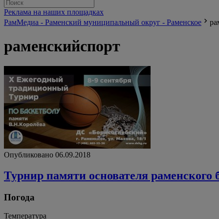
Реклама на наших площадках
РамМедиа - Раменский муниципальный округ - Раменское
ра
раменскийспорт
Опубликовано 06.09.2018
Турнир памяти основателя раменского 
Погода
Температура