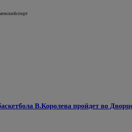
менскийспорт
баскетбола В.Королева пройдет во Дворц