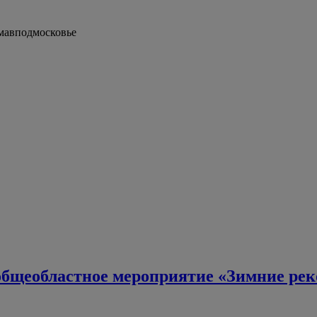
мавподмосковье
я общеобластное мероприятие «Зимние ре