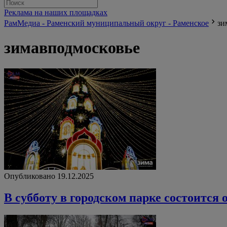
Реклама на наших площадках
РамМедиа - Раменский муниципальный округ - Раменское
зи
зимавподмосковье
Опубликовано 19.12.2025
В субботу в городском парке состоитс