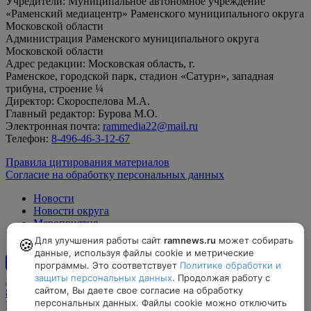
Учредители: Муниципальное автономное учреждение
«Раменский медиацентр» Раменского муниципального округа
Московской области
Администрация Раменского муниципального округа
Московской области
Адрес редакции: Московская область, г.
Раменское, городской парк, стадион «Сатурн», западная
трибуна, строение ¼
Директор: Скороспелова М.А.
Главный редактор: Бурова М.О.
Электронная почта:
rammedia22@mail.ru
Телефон:
8-496-46-3-12-67
Правила цитирования материалов
Согласие на обработку персональных данных
Новости
Новости округа
Мероприятия
Официально
Для улучшения работы сайт
ramnews.ru
может собирать
🍪
данные, используя файлы cookie и метрические
программы. Это соответствует
Политике обработки и
12+
защиты персональных данных
. Продолжая работу с
сайтом, Вы даете свое согласие на обработку
8-496-46-3-12-67, rammedia22@mail.ru
персональных данных. Файлы cookie можно отключить
Московская область, г. Раменское, городской парк, стадион