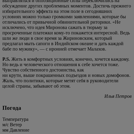
выправляться и оппозиционные силы переключились на
обсуждение других проблемных моментов. Достичь прежнего
избирательного эффекта на этом поле в сегодняшних
условиях можно только громкими заявлениями, которые бы
отличались от привычной обвинительной риторики. «Не
исключено, что идея Миронова сажать в тюрьму за
просроченные платежки кому-то покажется интересной. Ведь
шли же люди в свое время за Жириновским, который
предлагал мыть сапоги в Индийском океане и дать каждой
бабе по мужику», — с иронией отмечает Малахов.
P.S.
Жить в комфортных условиях, конечно, хочется каждому.
Но ведь и человеческого отношения к себе хочется тоже.
Чувство собственного достоинства, как
ни крути, выше покрашенных подъездов и новых домофонов.
Жаль, что политики, которые метят себя в руководители
целой страны, забывают об этом.
Илья Петров
Погода
Температура
м/c
Ветер
мм
Давление