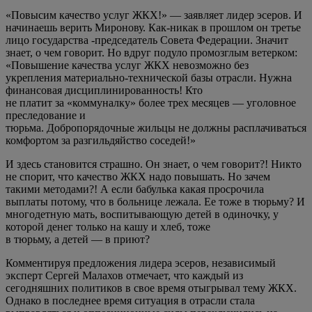
«Повысим качество услуг ЖКХ!» — заявляет лидер эсеров. И
начинаешь верить Миронову. Как-никак в прошлом он третье
лицо государства -председатель Совета Федерации. Значит
знает, о чем говорит. Но вдруг подуло промозглым ветерком:
«Повышение качества услуг ЖКХ невозможно без
укрепления материально-технической базы отрасли. Нужна
финансовая дисциплинированность! Кто
не платит за «коммуналку» более трех месяцев — уголовное
преследование и
тюрьма. Добропорядочные жильцы не должны расплачиваться
комфортом за разгильдяйство соседей!»
И здесь становится страшно. Он знает, о чем говорит?! Никто
не спорит, что качество ЖКХ надо повышать. Но зачем
такими методами?! А если бабулька какая просрочила
выплаты потому, что в больнице лежала. Ее тоже в тюрьму? И
многодетную мать, воспитывающую детей в одиночку, у
которой денег только на кашу и хлеб, тоже
в тюрьму, а детей — в приют?
Комментируя предложения лидера эсеров, независимый
эксперт Сергей Малахов отмечает, что каждый из
сегодняшних политиков в свое время отыгрывал тему ЖКХ.
Однако в последнее время ситуация в отрасли стала