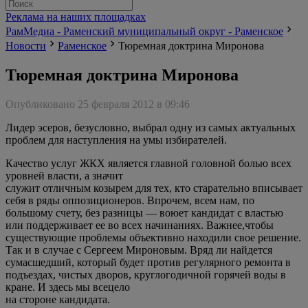
Реклама на наших площадках
РамМедиа - Раменский муниципальный округ - Раменское
Новости
Раменское
Тюремная доктрина Миронова
Тюремная доктрина Миронова
Опубликовано 25 февраля 2012 в 09:46
Лидер эсеров, безусловно, выбрал одну из самых актуальных
проблем для наступления на умы избирателей.
Качество услуг ЖКХ является главной головной болью всех
уровней власти, а значит
служит отличным козырем для тех, кто старательно вписывает
себя в ряды оппозиционеров. Впрочем, всем нам, по
большому счету, без разницы — воюет кандидат с властью
или поддерживает ее во всех начинаниях. Важнее,чтобы
существующие проблемы объективно находили свое решение.
Так и в случае с Сергеем Мироновым. Вряд ли найдется
сумасшедший, который будет против регулярного ремонта в
подъездах, чистых дворов, круглогодичной горячей воды в
кране. И здесь мы всецело
на стороне кандидата.