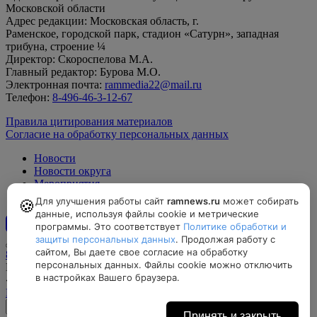
Московской области
Адрес редакции: Московская область, г.
Раменское, городской парк, стадион «Сатурн», западная
трибуна, строение ¼
Директор: Скороспелова М.А.
Главный редактор: Бурова М.О.
Электронная почта:
rammedia22@mail.ru
Телефон:
8-496-46-3-12-67
Правила цитирования материалов
Согласие на обработку персональных данных
Новости
Новости округа
Мероприятия
Официально
Для улучшения работы сайт
ramnews.ru
может собирать
🍪
данные, используя файлы cookie и метрические
программы. Это соответствует
Политике обработки и
12+
защиты персональных данных
. Продолжая работу с
сайтом, Вы даете свое согласие на обработку
8-496-46-3-12-67, rammedia22@mail.ru
персональных данных. Файлы cookie можно отключить
Московская область, г. Раменское, городской парк, стадион
в настройках Вашего браузера.
«Сатурн», западная трибуна, строение ¼
Найти на карте
Принять и закрыть