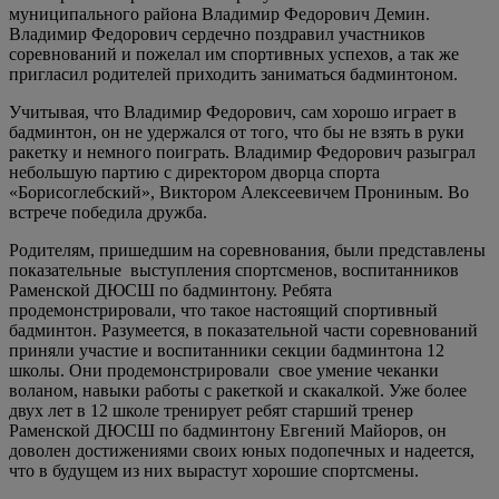
муниципального района Владимир Федорович Демин.
Владимир Федорович сердечно поздравил участников
соревнований и пожелал им спортивных успехов, а так же
пригласил родителей приходить заниматься бадминтоном.
Учитывая, что Владимир Федорович, сам хорошо играет в
бадминтон, он не удержался от того, что бы не взять в руки
ракетку и немного поиграть. Владимир Федорович разыграл
небольшую партию с директором дворца спорта
«Борисоглебский», Виктором Алексеевичем Прониным. Во
встрече победила дружба.
Родителям, пришедшим на соревнования, были представлены
показательные выступления спортсменов, воспитанников
Раменской ДЮСШ по бадминтону. Ребята
продемонстрировали, что такое настоящий спортивный
бадминтон. Разумеется, в показательной части соревнований
приняли участие и воспитанники секции бадминтона 12
школы. Они продемонстрировали свое умение чеканки
воланом, навыки работы с ракеткой и скакалкой. Уже более
двух лет в 12 школе тренирует ребят старший тренер
Раменской ДЮСШ по бадминтону Евгений Майоров, он
доволен достижениями своих юных подопечных и надеется,
что в будущем из них вырастут хорошие спортсмены.