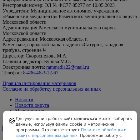
Реестровый номер: ЭЛ № ФС77-85277 от 10.05.2023
Учредители: Муниципальное автономное учреждение
«Раменский медиацентр» Раменского муниципального округа
Московской области
Администрация Раменского муниципального округа
Московской области
Адрес редакции: Московская область, г.
Раменское, городской парк, стадион «Сатурн», западная
трибуна, строение ¼
Директор: Скороспелова М.А.
Главный редактор: Бурова М.О.
Электронная почта:
rammedia22@mail.ru
Телефон:
8-496-46-3-12-67
Правила цитирования материалов
Согласие на обработку персональных данных
Новости
Новости округа
Мероприятия
Официально
Для улучшения работы сайт
ramnews.ru
может собирать
🍪
данные, используя файлы cookie и метрические
программы. Это соответствует
Политике обработки и
12+
защиты персональных данных
. Продолжая работу с