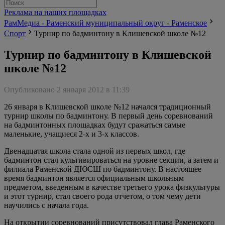
Реклама на наших площадках
РамМедиа - Раменский муниципальный округ - Раменское
Спорт
Турнир по бадминтону в Клишевской школе №12
Турнир по бадминтону в Клишевской
школе №12
Опубликовано 2 января 2012 в 11:39
26 января в Клишевской школе №12 начался традиционный
турнир школы по бадминтону. В первый день соревнований
на бадминтонных площадках будут сражаться самые
маленькие, учащиеся 2-х и 3-х классов.
Двенадцатая школа стала одной из первых школ, где
бадминтон стал культивироваться на уровне секции, а затем и
филиала Раменской ДЮСШ по бадминтону. В настоящее
время бадминтон является официальным школьным
предметом, введенным в качестве третьего урока физкультуры
и этот турнир, стал своего рода отчетом, о том чему дети
научились с начала года.
На открытии соревнований присутствовал глава Раменского