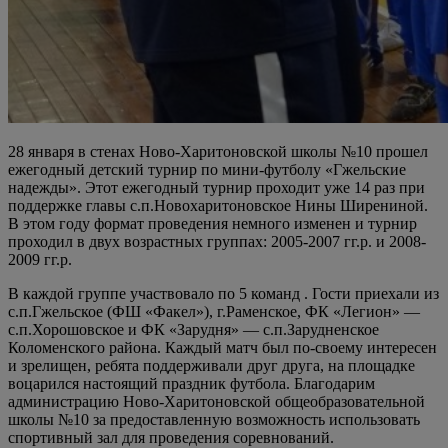
28 января в стенах Ново-Харитоновской школы №10 прошел
ежегодный детский турнир по мини-футболу «Гжельские
надежды». Этот ежегодный турнир проходит уже 14 раз при
поддержке главы с.п.Новохаритоновское Нины Ширениной.
В этом году формат проведения немного изменен и турнир
проходил в двух возрастных группах: 2005-2007 гг.р. и 2008-
2009 гг.р.
В каждой группе участвовало по 5 команд . Гости приехали из
с.п.Гжельское (ФШ «Факел»), г.Раменское, ФК «Легион» —
с.п.Хорошовское и ФК «Зарудня» — c.п.Зарудненское
Коломенского района. Каждый матч был по-своему интересен
и зрелищен, ребята поддерживали друг друга, на площадке
воцарился настоящий праздник футбола. Благодарим
администрацию Ново-Харитоновской общеобразовательной
школы №10 за предоставленную возможность использовать
спортивный зал для проведения соревнований.