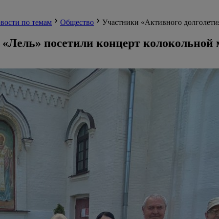
вости по темам
Общество
Участники «Активного долголети
 «Лель» посетили концерт колокольной