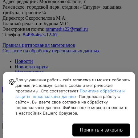
Адрес редакции: Московская область, г.
Раменское, городской парк, стадион «Сатурн», западная
трибуна, строение ¼
Директор: Скороспелова М.А.
Главный редактор: Бурова М.О.
Электронная почта:
rammedia22@mail.ru
Телефон:
8-496-46-3-12-67
Правила цитирования материалов
Согласие на обработку персональных данных
Новости
Новости округа
Мероприятия
Официально
Для улучшения работы сайт
ramnews.ru
может собирать
🍪
данные, используя файлы cookie и метрические
программы. Это соответствует
Политике обработки и
12+
защиты персональных данных
. Продолжая работу с
сайтом, Вы даете свое согласие на обработку
8-496-46-3-12-67, rammedia22@mail.ru
персональных данных. Файлы cookie можно отключить
Московская область, г. Раменское, городской парк, стадион
в настройках Вашего браузера.
«Сатурн», западная трибуна, строение ¼
Найти на карте
Принять и закрыть
Все права защищены © МАУ «Раменский медиацентр»