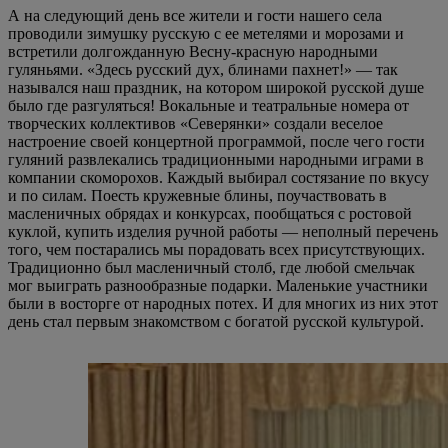
А на следующий день все жители и гости нашего села
проводили зимушку русскую с ее метелями и морозами и
встретили долгожданную Весну-красную народными
гуляньями. «Здесь русский дух, блинами пахнет!» — так
назывался наш праздник, на котором широкой русской душе
было где разгуляться! Вокальные и театральные номера от
творческих коллективов «Северянки» создали веселое
настроение своей концертной программой, после чего гости
гуляний развлекались традиционными народными играми в
компании скоморохов. Каждый выбирал состязание по вкусу
и по силам. Поесть кружевные блины, поучаствовать в
масленичных обрядах и конкурсах, пообщаться с ростовой
куклой, купить изделия ручной работы — неполный перечень
того, чем постарались мы порадовать всех присутствующих.
Традиционно был масленичный столб, где любой смельчак
мог выиграть разнообразные подарки. Маленькие участники
были в восторге от народных потех. И для многих из них этот
день стал первым знакомством с богатой русской культурой.