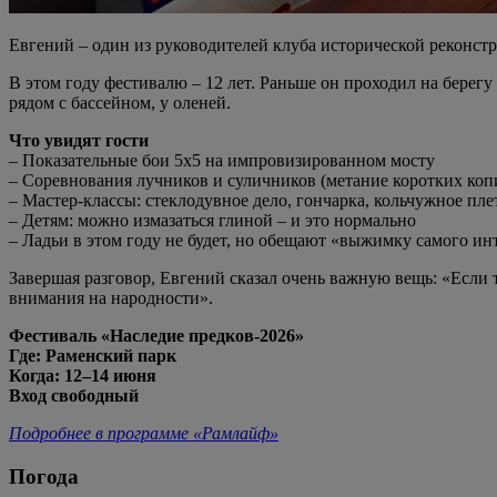
Евгений – один из руководителей клуба исторической реконст
В этом году фестивалю – 12 лет. Раньше он проходил на берег
рядом с бассейном, у оленей.
Что увидят гости
– Показательные бои 5х5 на импровизированном мосту
– Соревнования лучников и суличников (метание коротких коп
– Мастер-классы: стеклодувное дело, гончарка, кольчужное пле
– Детям: можно измазаться глиной – и это нормально
– Ладьи в этом году не будет, но обещают «выжимку самого ин
Завершая разговор, Евгений сказал очень важную вещь: «Если 
внимания на народности».
Фестиваль «Наследие предков-2026»
Где: Раменский парк
Когда: 12–14 июня
Вход свободный
Подробнее в программе «Рамлайф»
Погода