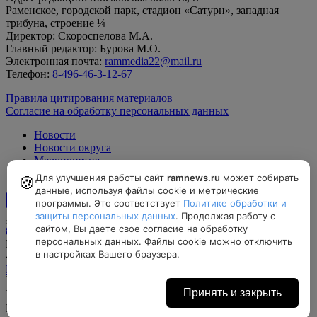
Раменское, городской парк, стадион «Сатурн», западная
трибуна, строение ¼
Директор: Скороспелова М.А.
Главный редактор: Бурова М.О.
Электронная почта:
rammedia22@mail.ru
Телефон:
8-496-46-3-12-67
Правила цитирования материалов
Согласие на обработку персональных данных
Новости
Новости округа
Мероприятия
Официально
Для улучшения работы сайт
ramnews.ru
может собирать
🍪
данные, используя файлы cookie и метрические
программы. Это соответствует
Политике обработки и
12+
защиты персональных данных
. Продолжая работу с
сайтом, Вы даете свое согласие на обработку
8-496-46-3-12-67, rammedia22@mail.ru
персональных данных. Файлы cookie можно отключить
Московская область, г. Раменское, городской парк, стадион
в настройках Вашего браузера.
«Сатурн», западная трибуна, строение ¼
Найти на карте
Принять и закрыть
Все права защищены © МАУ «Раменский медиацентр»