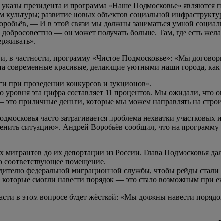
 указы президента и программа «Наше Подмосковье» являются п
м культуры; развитие новых объектов социальной инфраструктур
оробьёв, — И в этой связи мы должны заниматься умной социал
 и добросовестно — он может получать больше. Там, где есть же
ерживать».
 и, в частности, программу «Чистое Подмосковье»: «Мы договор
на современные красивые, делающие уютными наши города, как 
ги при проведении конкурсов и аукционов».
 уровня эта цифра составляет 11 процентов. Мы ожидали, что 
— это приличные деньги, которые мы можем направлять на строи
одмосковья часто затрагивается проблема нехватки участковых 
менить ситуацию». Андрей Воробьёв сообщил, что на программу
 мигрантов до их депортации из России. Глава Подмосковья да
го соответствующее помещение.
дителю федеральной миграционной службы, чтобы рейды стали н
 которые смогли навести порядок — это стало возможным при е
асти в этом вопросе будет жёсткой: «Мы должны навести порядо