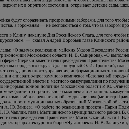
а, держит их в опрятном состоянии, открывает детские сады, шк
тройка будут огораживать прозрачными заборами, для того чтобы
чества, а горожанам — не беспокоиться о том, что за забором пр
и в Клину, накануне Дня Российского Флага, для того чтобы п
экскурсоводом, — сказал Андрей Воробьев главе Клинского райо
лады: «О задачах реализации майских Указов Президента Росси
р экономики Московской области И. В. Смирнова), «О выполне
сферы» (первый заместитель председателя Правительства Моско
(глава городского округа Долгопрудный О. И. Троицкий, глава
истр государственного управления, информационных технологий
здании аппаратно-программного комплекса «Безопасный город» 
осударственной власти и местного самоуправления по получен
о информационной политике Московской области Р. Ю. Оганесов
омов» (министр строительного комплекса и жилищно-коммуналь
ниях комиссий для решения проблем дольщиков» (министр Прав
О задолженности муниципальных образований Московской област
и А. Ю. Зайцев), «О работе по реализации проекта «Парки Подм
. Ю. Чаплин, глава Мытищинского муниципального района В. С. 
еститель председателя Правительства Московской области Г. В.
й директор архитектурного бюро «Яуза-проект» И. В. Заливухин,