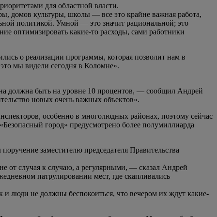
риоритетами для областной власти.
ы, домов культуры, школы — все это крайне важная работа,
ьной политикой. Умной — это значит рациональной; это
лание оптимизировать какие-то расходы, сами работники
ились о реализации программы, которая позволит нам в
это мы видели сегодня в Коломне».
она должна быть на уровне 10 процентов, — сообщил Андрей
тельство новых очень важных объектов».
инспекторов, особенно в многолюдных районах, поэтому сейчас
 «Безопасный город» предусмотрено более полумиллиарда
л поручение заместителю председателя Правительства
е от случая к случаю, а регулярными, — сказал Андрей
жедневном патрулировании мест, где скапливались
к и люди не должны беспокоиться, что вечером их ждут какие-