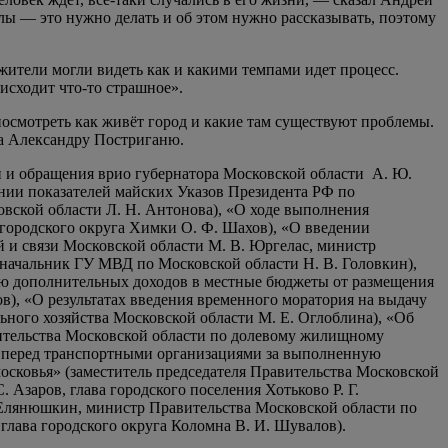
олы — это нужно делать и об этом нужно рассказывать, поэтому
 жители могли видеть как и какими темпами идет процесс.
оисходит что-то страшное».
осмотреть как живёт город и какие там существуют проблемы.
на Александру Постриганю.
и и обращения врио губернатора Московской области А. Ю.
нии показателей майских Указов Президента РФ по
вской области Л. Н. Антонова), «О ходе выполнения
 городского округа Химки О. Ф. Шахов), «О введении
 и связи Московской области М. В. Юргелас, министр
(начальник ГУ МВД по Московской области Н. В. Головкин),
ию дополнительных доходов в местные бюджеты от размещения
), «О результатах введения временного моратория на выдачу
ного хозяйства Московской области М. Е. Оглоблина), «Об
ительства Московской области по долевому жилищному
и перед транспортными организациями за выполненную
осковья» (заместитель председателя Правительства Московской
Азаров, глава городского поселения Хотьково Р. Г.
 Елянюшкин, министр Правительства Московской области по
 глава городского округа Коломна В. И. Шувалов).