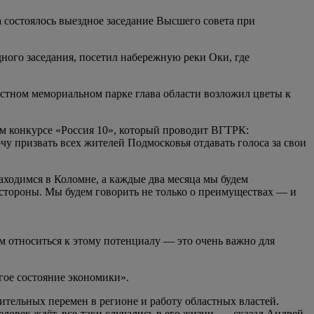
состоялось выездное заседание Высшего совета при
ого заседания, посетил набережную реки Оки, где
местном мемориальном парке глава области возложил цветы к
м конкурсе «Россия 10», который проводит ВГТРК:
чу призвать всех жителей Подмосковья отдавать голоса за свои
аходимся в Коломне, а каждые два месяца мы будем
е стороны. Мы будем говорить не только о преимуществах — и
ом относиться к этому потенциалу — это очень важно для
гое состояние экономики».
ительных перемен в регионе и работу областных властей.
еловек ждёт, все-таки случались в его жизни, — сказал Андрей