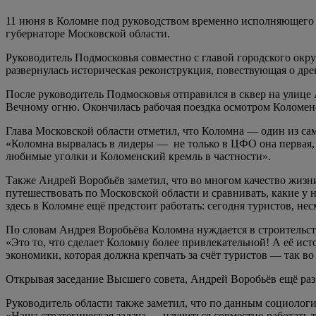
11 июня в Коломне под руководством временно исполняющего 
губернаторе Московской области.
Руководитель Подмосковья совместно с главой городского окр
развернулась историческая реконструкция, повествующая о дре
После руководитель Подмосковья отправился в сквер на улице 
Вечному огню. Окончилась рабочая поездка осмотром Коломен
Глава Московской области отметил, что Коломна — один из с
«Коломна вырвалась в лидеры — не только в ЦФО она первая, н
любимые уголки и Коломенский кремль в частности».
Также Андрей Воробьёв заметил, что во многом качество жизни
путешествовать по Московской области и сравнивать, какие у 
здесь в Коломне ещё предстоит работать: сегодня туристов, нес
По словам Андрея Воробьёва Коломна нуждается в строительст
«Это то, что сделает Коломну более привлекательной! А её ист
экономики, которая должна крепчать за счёт туристов — так во
Открывая заседание Высшего совета, Андрей Воробьёв ещё раз
Руководитель области также заметил, что по данным социологи
«Наша стратегическая задача — научиться совместно работать 