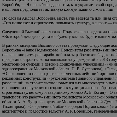
Воробьёв, — Я очень благодарен тем, кто украшает свой город
наш план предполагает активную коммуникацию с жителями».
По словам Андрея Воробьёва, места, где ведётся та или иная с
«Это позволяет и строителям повышать культуру, а значит — ка
Следующий Высший совет глава Подмосковья предложил провест
«Во второй декаде августа мы будем у вас, вы будете нашим 
В рамках заседания Высшего совета прозвучали следующие док
Воробьёва «Наше Подмосковье. Приоритеты развития» (минист
повышению размеров заработной платы работников бюджетной 
программы строительства дошкольных учреждений в 2013 году»
электронной очереди в детские дошкольные учреждения» (мин
здравоохранения Московской области Н. В. Суслонова), «О со
«О выполнении плана-графика совместных действий органов г
рекламных конструкций» (руководитель Главного управления п
разрешений на строительство новых жилых многоквартирных д
исполнении поручения о создании в муниципальных образова
строительству, ветхому и аварийному жилью А. Б. Коган), «
транспортную работу» (министр транспорта Московской област
области А. А. Чупраков, депутат Московской областной Думы Н
Тихомирова), «Современный облик городов Подмосковья» (зам
архитектуре и градостроительству А. Р. Воронцов, генеральны