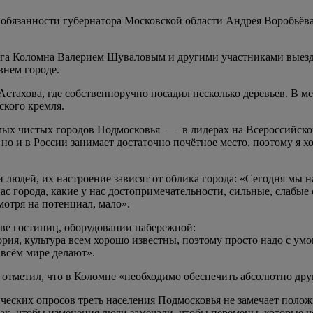
обязанности губернатора Московской области Андрея Воробьёва 
уга Коломна Валерием Шуваловым и другими участниками выездн
внем городе.
Астахова, где собственноручно посадил несколько деревьев. В 
ского кремля.
амых чистых городов Подмосковья — в лидерах на Всероссийско
о и в России занимает достаточно почётное место, поэтому я хо
 людей, их настроение зависят от облика города: «Сегодня мы н
нас города, какие у нас достопримечательности, сильные, слабы
мотря на потенциал, мало».
ве гостиниц, оборудовании набережной:
ория, культура всем хорошо известны, поэтому просто надо с ум
 всём мире делают».
 отметил, что в Коломне «необходимо обеспечить абсолютно дру
ческих опросов треть населения Подмосковья не замечает полож
так, чтобы изменения люди замечали, чтобы перемены, которые ч