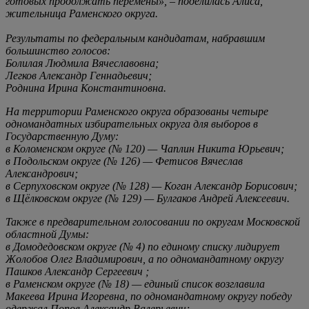
готовых продолжать перемены», – поделилась Алиса,
жительница Раменского округа.
Результаты по федеральным кандидатам, набравшим
большинство голосов:
Болилая Людмила Вячеславовна;
Легков Александр Геннадьевич;
Роднина Ирина Константиновна.
На территории Раменского округа образованы четыре
одномандатных избирательных округа для выборов в
Государственную Думу:
в Коломенском округе (№ 120) — Чаплин Никита Юрьевич;
в Подольском округе (№ 126) — Фетисов Вячеслав
Александрович;
в Серпуховском округе (№ 128) — Коган Александр Борисович;
в Щёлковском округе (№ 129) — Булгаков Андрей Алексеевич.
Также в предварительном голосовании по округам Московской
областной Думы:
в Домодедовском округе (№ 4) по единому списку лидирует
Жолобов Олег Владимирович, а по одномандатному округу
Пашков Александр Сергеевич ;
в Раменском округе (№ 18) — единый список возглавила
Макеева Ирина Игоревна, по одномандатному округу победу
одержал Попов Александр Валерьевич;