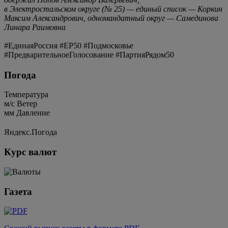
в Электростальском округе (№ 25) — единый список — Коркин
Максим Александрович, одномандатный округ — Самединова
Линара Раимовна
#ЕдинаяРоссия #ЕР50 #Подмосковье
#ПредварительноеГолосование #ПартияРядом50
Погода
Температура
м/c
Ветер
мм
Давление
Яндекс.Погода
Курс валют
Газета