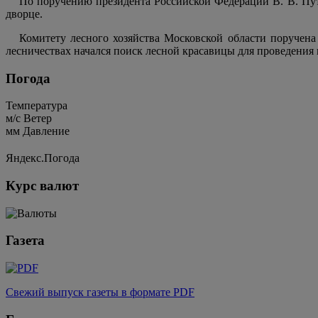
По поручению президента Российской Федерации В. В. Пут
дворце.
Комитету лесного хозяйства Московской области поручена
лесничествах начался поиск лесной красавицы для проведения 
Погода
Температура
м/c
Ветер
мм
Давление
Яндекс.Погода
Курс валют
Газета
Свежий выпуск газеты в формате PDF