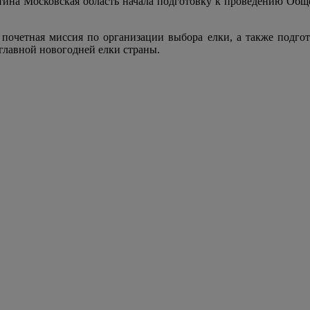
ина Московская область начала подготовку к проведению Общ
 почетная миссия по организации выбора елки, а также подг
главной новогодней елки страны.