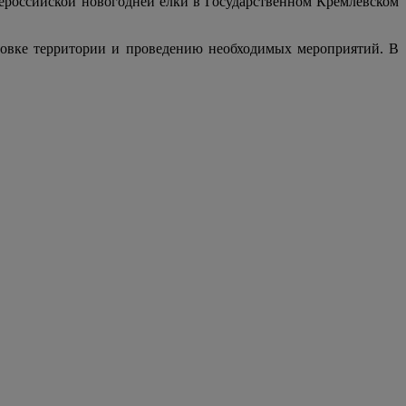
ероссийской новогодней елки в Государственном Кремлевском
отовке территории и проведению необходимых мероприятий. В