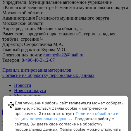
Учредители: Муниципальное автономное учреждение
«Раменский медиацентр» Раменского муниципального округа
Московской области
Администрация Раменского муниципального округа
Московской области
Адрес редакции: Московская область, г.
Раменское, городской парк, стадион «Сатурн», западная
трибуна, строение ¼
Директор: Скороспелова М.А.
Главный редактор: Бурова М.О.
Электронная почта:
rammedia22@mail.ru
Телефон:
8-496-46-3-12-67
Правила цитирования материалов
Согласие на обработку персональных данных
Новости
Новости округа
Мероприятия
Официально
Для улучшения работы сайт
ramnews.ru
может собирать
🍪
данные, используя файлы cookie и метрические
программы. Это соответствует
Политике обработки и
12+
защиты персональных данных
. Продолжая работу с
сайтом, Вы даете свое согласие на обработку
8-496-46-3-12-67, rammedia22@mail.ru
персональных данных. Файлы cookie можно отключить
Московская область, г. Раменское, городской парк, стадион