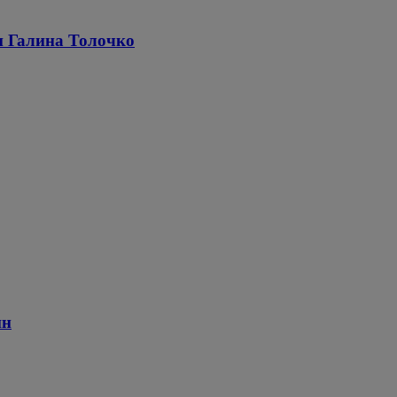
и Галина Толочко
ин