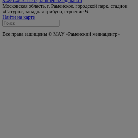
8-496-46-3-12-67, rammedia22@mail.ru
Московская область, г. Раменское, городской парк, стадион
«Сатурн», западная трибуна, строение ¼
Найти на карте
Все права защищены © МАУ «Раменский медиацентр»