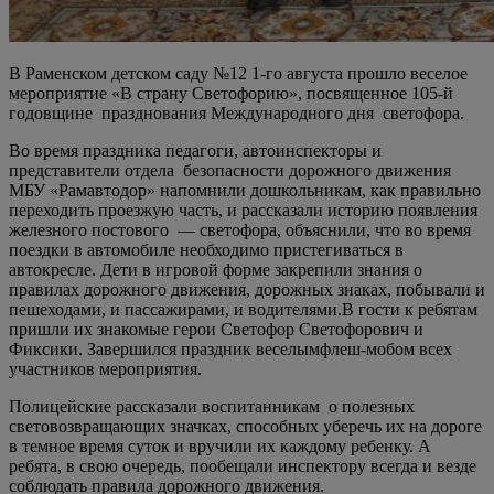
В Раменском детском саду №12 1-го августа прошло веселое
мероприятие «В страну Светофорию», посвященное 105-й
годовщине празднования Международного дня светофора.
Во время праздника педагоги, автоинспекторы и
представители отдела безопасности дорожного движения
МБУ «Рамавтодор» напомнили дошкольникам, как правильно
переходить проезжую часть, и рассказали историю появления
железного постового — светофора, объяснили, что во время
поездки в автомобиле необходимо пристегиваться в
автокресле. Дети в игровой форме закрепили знания о
правилах дорожного движения, дорожных знаках, побывали и
пешеходами, и пассажирами, и водителями.В гости к ребятам
пришли их знакомые герои Светофор Светофорович и
Фиксики. Завершился праздник веселымфлеш-мобом всех
участников мероприятия.
Полицейские рассказали воспитанникам о полезных
световозвращающих значках, способных уберечь их на дороге
в темное время суток и вручили их каждому ребенку. А
ребята, в свою очередь, пообещали инспектору всегда и везде
соблюдать правила дорожного движения.