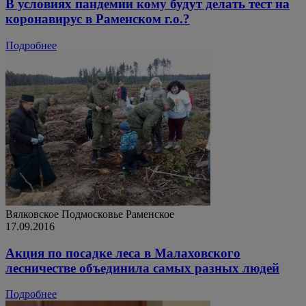
В условиях пандемии кому будут делать тест на
коронавирус в Раменском г.о.?
Подробнее
Вялковское
Подмосковье
Раменское
17.09.2016
Акция по посадке леса в Малаховского
лесничестве объединила самых разных людей
Подробнее