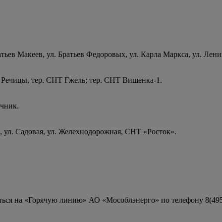
тьев Макеев, ул. Братьев Федоровых, ул. Карла Маркса, ул. Ленин
. Речицы, тер. СНТ Гжель; тер. СНТ Вишенка-1.
очник.
а, ул. Садовая, ул. Желехнодорожная, СНТ «Росток».
ься на «Горячую линию» АО «Мособлэнерго» по телефону 8(495)