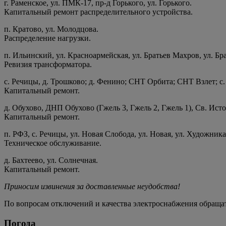
г. Раменское, ул. ПМК-17, пр-д Горького, ул. Горького.
Капитальный ремонт распределительного устройства.
п. Кратово, ул. Молодцова.
Распределение нагрузки.
п. Ильинский, ул. Красноармейская, ул. Братьев Махров, ул. Бра
Ревизия трансформатора.
с. Речицы, д. Трошково; д. Фенино; СНТ Орбита; СНТ Взлет; с
Капитальный ремонт.
д. Обухово, ДНП Обухово (Гжель 3, Гжель 2, Гжель 1), Св. Ист
Капитальный ремонт.
п. РФЗ, с. Речицы, ул. Новая Слобода, ул. Новая, ул. Художник
Техническое обслуживание.
д. Бахтеево, ул. Солнечная.
Капитальный ремонт.
Приносим извинения за доставленные неудобства!
По вопросам отключений и качества электроснабжения обращат
Погода