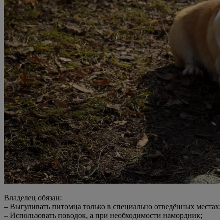
Владелец обязан:
– Выгуливать питомца только в специально отведённых местах
– Использовать поводок, а при необходимости намордник;