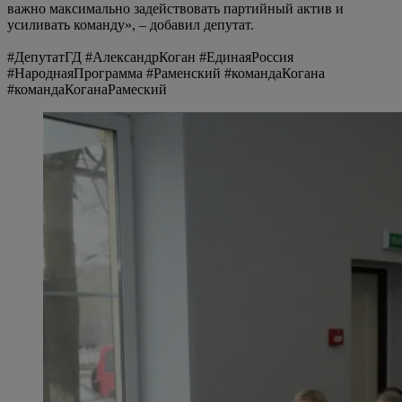
важно максимально задействовать партийный актив и
усиливать команду», – добавил депутат.
#ДепутатГД #АлександрКоган #ЕдинаяРоссия
#НароднаяПрограмма #Раменский #командаКогана
#командаКоганаРамеский