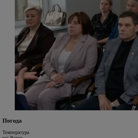
Погода
Температура
м/c
Ветер