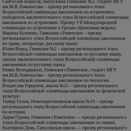
Святослав Борисов, выпускник Гимназии №2, студент МГУ
им.М.В.Ломоносова – призер регионального этапа
Всероссийской олимпиады школьников по астрономии,
победитель заключительного этапа Всероссийской олимпиады
школьников по астрономии. Призер VII Международной
олимпиады по астрономии в Греции (бронзовая медаль).
Марина Булахова, Гимназия г.Раменское – призер
регионального этапа Всероссийской олимпиады школьников
по праву, литературе, русскому языку.
Юлия Веред, Гимназия №2 – призер регионального этапа
Всероссийской олимпиады школьников по русскому языку,
призер заключительного этапа Всероссийской олимпиады
школьников по русскому языку.
Роман Володяшкин, Гимназия г.Раменское, студент МГУ
им.М.В.Ломоносова – призер регионального этапа
Всероссийской олимпиады школьников по биологии.
Владислав Герценок, школа №21 – призер регионального
этапа Всероссийской олимпиады школьников по физической
культуре.
Тимур Голам, Новохаритоновская школа №10 – призер
регионального этапа Всероссийской олимпиады школьников
по истории.
Дарья Гурова, Гимназия г.Раменское — призер регионального
этапа Всероссийской олимпиады школьников по химии.
Екатерина Дуко, Ганусовская школа — призер регионального