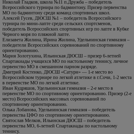
Николай Гладков, школа №11 п.Дружба – победитель
Всероссийского турнира по бадминтону. Призер первенства
МО по бадминтону среди команд спортивных школ.
Алексей Гусев, ДЮСШ №1 – победитель Всероссийского
турнира по мини-лапте среди сельских спортсменов,
победитель Всероссийских спортивных игр по лапте в Кубке
Черного моря по пляжной лапте.
Елизавета Жилина, Ирина Жилина, Удельнинская гимназия –
победители Всероссийских соревнований по спортивному
ориентированию.
Мария Золотухина, Ильинская ДЮСШ – призер 6-летней
Спартакиады учащихся МО по настольному теннису, личное
первенство МО в смешанном парном разряде.
Дмитрий Костенко, ДЮСШ «Сатурн» — 1-е место во
Всероссийском турнире по легкой атлетике в г.Сочи, 1-2 места
в первенстве МО по легкой атлетике.
Иван Кудряшов, Удельнинская гимназия – 2-е место в
первенстве МО по спортивному ориентированию. Призер (2-е
место) Всероссийских массовых соревнований по
спортивному ориентированию.
Олька Лобанова, Удельнинская гимназия – победитель
первенства ЦФО по спортивному ориентированию.
Святослав Мелков, Ильинская ДЮСШ – победитель
первенства МО, 6-летней Спартакиады по настольному
теннису.