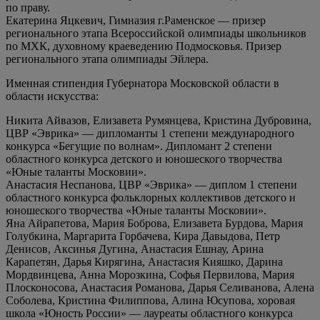
по праву.
Екатерина Яцкевич, Гимназия г.Раменское — призер
регионального этапа Всероссийской олимпиады школьников
по МХК, духовному краеведению Подмосковья. Призер
регионального этапа олимпиады Эйлера.
Именная стипендия Губернатора Московской области в
области искусства:
Никита Айвазов, Елизавета Румянцева, Кристина Дубровина,
ЦВР «Эврика» — дипломанты 1 степени международного
конкурса «Бегущие по волнам». Дипломант 2 степени
областного конкурса детского и юношеского творчества
«Юные таланты Московии».
Анастасия Неспанова, ЦВР «Эврика» — диплом 1 степени
областного конкурса фольклорных коллективов детского и
юношеского творчества «Юные таланты Московии».
Яна Айрапетова, Мария Боброва, Елизавета Бурдова, Мария
Голубкина, Маргарита Горбачева, Кира Давыдова, Петр
Денисов, Аксинья Дугина, Анастасия Ешнау, Арина
Карапетян, Дарья Кирягина, Анастасия Кияшко, Дарина
Мордвинцева, Анна Морозкина, Софья Первилова, Мария
Плосконосова, Анастасия Романова, Дарья Селиванова, Алена
Соболева, Кристина Филиппова, Алина Юсупова, хоровая
школа «Юность России» — лауреаты областного конкурса