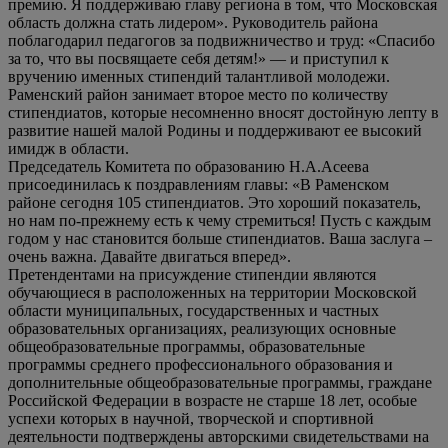
премию. Я поддерживаю главу региона в том, что Московская
область должна стать лидером». Руководитель района
поблагодарил педагогов за подвижничество и труд: «Спасибо
за то, что вы посвящаете себя детям!» — и приступил к
вручению именных стипендий талантливой молодежи.
Раменский район занимает второе место по количеству
стипендиатов, которые несомненно вносят достойную лепту в
развитие нашей малой Родины и поддерживают ее высокий
имидж в области.
Председатель Комитета по образованию Н.А.Асеева
присоединилась к поздравлениям главы: «В Раменском
районе сегодня 105 стипендиатов. Это хороший показатель,
но нам по-прежнему есть к чему стремиться! Пусть с каждым
годом у нас становится больше стипендиатов. Ваша заслуга –
очень важна. Давайте двигаться вперед».
Претендентами на присуждение стипендии являются
обучающиеся в расположенных на территории Московской
области муниципальных, государственных и частных
образовательных организациях, реализующих основные
общеобразовательные программы, образовательные
программы среднего профессионального образования и
дополнительные общеобразовательные программы, граждане
Российской Федерации в возрасте не старше 18 лет, особые
успехи которых в научной, творческой и спортивной
деятельности подтверждены авторскими свидетельствами на