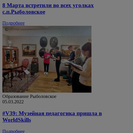
8 Марта встретили во всех уголках
с.п.Рыболовское
Подробнее
Образование
Рыболовское
05.03.2022
#V39: Музейная педагогика пришла в
WorldSkills
Подробнее